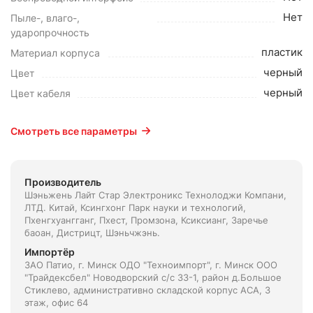
Нет
Пыле-, влаго-,
ударопрочность
пластик
Материал корпуса
черный
Цвет
черный
Цвет кабеля
Смотреть все параметры
Производитель
Шэньжень Лайт Стар Электроникс Технолоджи Компани,
ЛТД. Китай, Ксингхонг Парк науки и технологий,
Пхенгхуангганг, Пхест, Промзона, Ксиксианг, Заречье
баоан, Дистрицт, Шэньчжэнь.
Импортёр
ЗАО Патио, г. Минск ОДО "Техноимпорт", г. Минск ООО
"Трайдексбел" Новодворский с/с 33-1, район д.Большое
Стиклево, административно складской корпус АСА, 3
этаж, офис 64