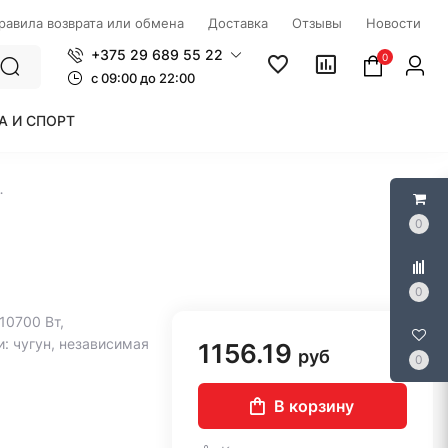
правила возврата или обмена
Доставка
Отзывы
Новости
+375 29 689 55 22
0
c 09:00 до 22:00
А И СПОРТ
htain M 26.7 X
0
0
10700 Вт,
: чугун, независимая
1156.19
руб
0
В корзину