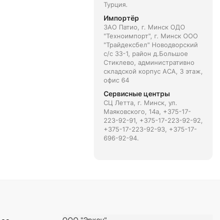
Турция.
Импортёр
ЗАО Патио, г. Минск ОДО
"Техноимпорт", г. Минск ООО
"Трайдексбел" Новодворский
с/с 33-1, район д.Большое
Стиклево, административно
складской корпус АСА, 3 этаж,
офис 64
Сервисные центры
СЦ Летта, г. Минск, ул.
Маяковского, 14а, +375-17-
223-92-91, +375-17-223-92-92,
+375-17-223-92-93, +375-17-
696-92-94.
ООО "Эркен"