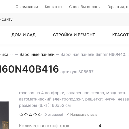
О компании
Контакты
Способы оплаты
Гарантия, 
ДОМ И САД
СТРОЙКА И РЕМОНТ
КРАСОТ
ника
Варочные панели
Варочная панель Simfer H60N40B416
 H60N40B416
артикул: 306597
газовая на 4 конфорки, закаленное стекло, мощность: 
автоматический электроподжиг, решетки: чугун, неза
размеры (ШхГ): 60x52 см
(0 отзывов)
Написать отзыв
Количество конфорок
4