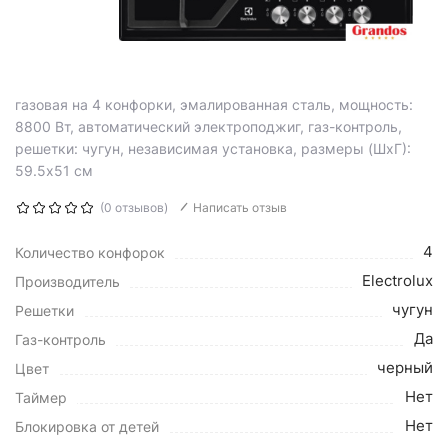
газовая на 4 конфорки, эмалированная сталь, мощность:
8800 Вт, автоматический электроподжиг, газ-контроль,
решетки: чугун, независимая установка, размеры (ШхГ):
59.5x51 см
(0 отзывов)
Написать отзыв
4
Количество конфорок
Electrolux
Производитель
чугун
Решетки
Да
Газ-контроль
черный
Цвет
Нет
Таймер
Нет
Блокировка от детей