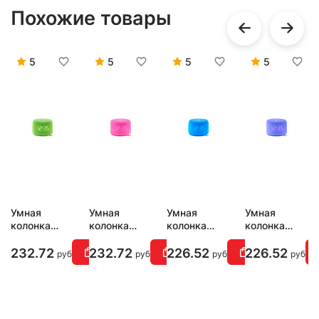
Похожие товары
5
5
5
5
Умная
Умная
Умная
Умная
колонка
колонка
колонка
колонка
Яндекс
Яндекс
Яндекс
Яндекс
Станция
Станция
Станция
Станция
232.72
232.72
226.52
226.52
руб
руб
руб
руб
Лайт 2
Лайт 2
Лайт 2
Лайт 2
(зеленый)
(розовый)
(синий)
(фиолетовый)