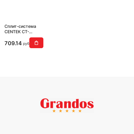
Сплит-система
CENTEK CT-
65A09
709.14
руб