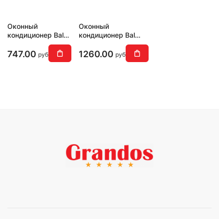
Оконный
Оконный
кондиционер Ballu
кондиционер Ballu
Wind cool BWC-05
BWC-09 AC
AC
747.00
1260.00
руб
руб