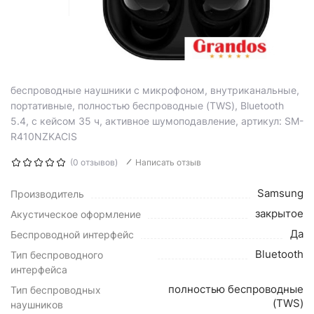
беспроводные наушники с микрофоном, внутриканальные,
портативные, полностью беспроводные (TWS), Bluetooth
5.4, с кейсом 35 ч, активное шумоподавление, артикул: SM-
R410NZKACIS
(0 отзывов)
Написать отзыв
Samsung
Производитель
закрытое
Акустическое оформление
Да
Беспроводной интерфейс
Bluetooth
Тип беспроводного
интерфейса
полностью беспроводные
Тип беспроводных
(TWS)
наушников