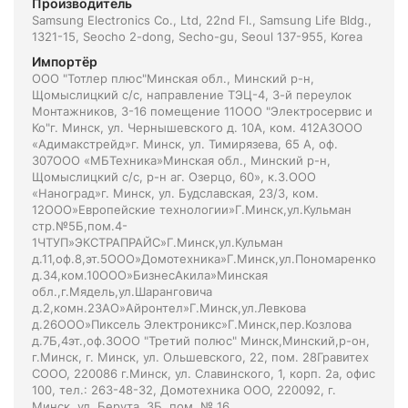
Производитель
Samsung Electronics Co., Ltd, 22nd Fl., Samsung Life Bldg.,
1321-15, Seocho 2-dong, Secho-gu, Seoul 137-955, Korea
Импортёр
ООО "Тотлер плюс"Минская обл., Минский р-н,
Щомыслицкий с/с, направление ТЭЦ-4, 3-й переулок
Монтажников, 3-16 помещение 11ООО "Электросервис и
Ко"г. Минск, ул. Чернышевского д. 10А, ком. 412А3ООО
«Адимакстрейд»г. Минск, ул. Тимирязева, 65 А, оф.
307ООО «МБТехника»Минская обл., Минский р-н,
Щомыслицкий с/с, р-н аг. Озерцо, 60», к.3.ООО
«Наноград»г. Минск, ул. Будславская, 23/3, ком.
12ООО»Европейские технологии»Г.Минск,ул.Кульман
стр.№5Б,пом.4-
1ЧТУП»ЭКСТРАПРАЙС»Г.Минск,ул.Кульман
д.11,оф.8,эт.5ООО»Домотехника»Г.Минск,ул.Пономаренко
д.34,ком.10ООО»БизнесАкила»Минская
обл.,г.Мядель,ул.Шаранговича
д.2,комн.2ЗАО»Айронтел»Г.Минск,ул.Левкова
д.26ООО»Пиксель Электроникс»Г.Минск,пер.Козлова
д.7Б,4эт.,оф.3ООО "Третий полюс" Минск,Минский,р-он,
г.Минск, г. Минск, ул. Ольшевского, 22, пом. 28Гравитех
СООО, 220086 г.Минск, ул. Славинского, 1, корп. 2а, офис
100, тел.: 263-48-32, Домотехника ООО, 220092, г.
Минск, ул. Берута, 3Б, пом. № 16