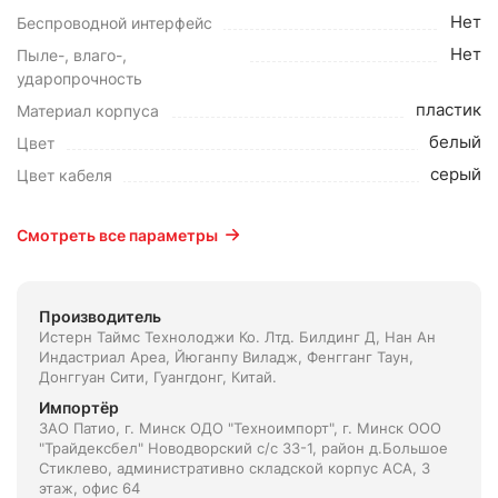
Нет
Беспроводной интерфейс
Нет
Пыле-, влаго-,
ударопрочность
пластик
Материал корпуса
белый
Цвет
серый
Цвет кабеля
Смотреть все параметры
Производитель
Истерн Таймс Технолоджи Ко. Лтд. Билдинг Д, Нан Ан
Индастриал Ареа, Йюганпу Виладж, Фенгганг Таун,
Донггуан Сити, Гуангдонг, Китай.
Импортёр
ЗАО Патио, г. Минск ОДО "Техноимпорт", г. Минск ООО
"Трайдексбел" Новодворский с/с 33-1, район д.Большое
Стиклево, административно складской корпус АСА, 3
этаж, офис 64