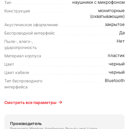
наушники с микрофоном
Тип
мониторные
Конструкция
(охватывающие)
закрытое
Акустическое оформление
Да
Беспроводной интерфейс
Нет
Пыле-, влаго-,
ударопрочность
пластик
Материал корпуса
черный
Цвет
черный
Цвет кабеля
Bluetooth
Тип беспроводного
интерфейса
Смотреть все параметры
Производитель
Panasonic Wanbao Appliances Beauty and Living