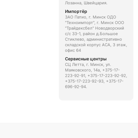
Лозанна, Швейцария.
Импортёр
ЗАО Патио, г. Минск ОДО
"Техноимпорт", г. Минск ООО
"Трайдексбел" Новодворский
с/с 33-1, район д.Большое
Стиклево, административно
складской корпус АСА, 3 этаж,
офис 64
Сервисные центры
СЦ Летта, г. Минск, ул.
Маяковского, 14а, +375-17-
223-92-91, +375-17-223-92-92,
+375-17-223-92-93, +375-17-
696-92-94.