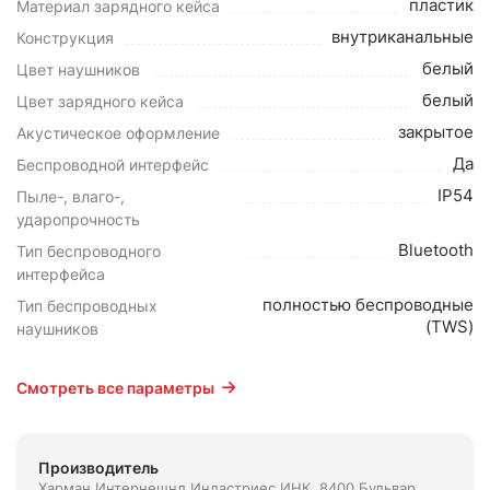
пластик
Материал зарядного кейса
внутриканальные
Конструкция
белый
Цвет наушников
белый
Цвет зарядного кейса
закрытое
Акустическое оформление
Да
Беспроводной интерфейс
IP54
Пыле-, влаго-,
ударопрочность
Bluetooth
Тип беспроводного
интерфейса
полностью беспроводные
Тип беспроводных
(TWS)
наушников
Смотреть все параметры
Производитель
Харман Интернешнл Индастриес ИНК. 8400 Бульвар