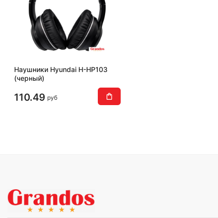
Наушники Hyundai H-HP103
(черный)
110.49
руб