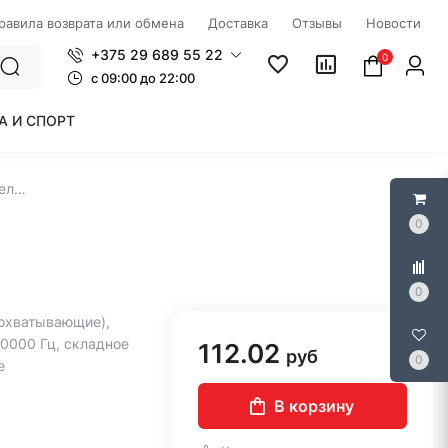
правила возврата или обмена
Доставка
Отзывы
Новости
+375 29 689 55 22
0
c 09:00 до 22:00
А И СПОРТ
Наушники Hyundai H-HP103 (белый)
0
0
охватывающие),
20000 Гц, складное
112.02
руб
0
е
В корзину