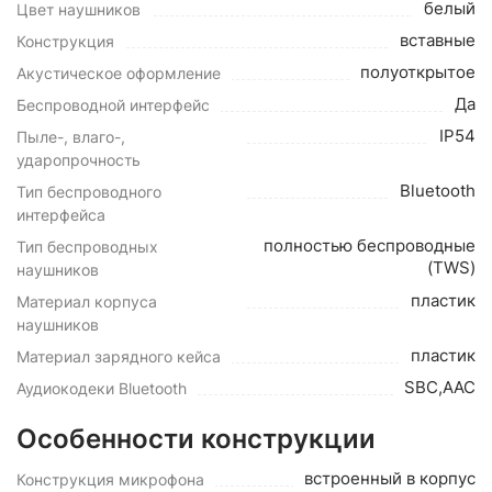
белый
Цвет наушников
вставные
Конструкция
полуоткрытое
Акустическое оформление
Да
Беспроводной интерфейс
IP54
Пыле-, влаго-,
ударопрочность
Bluetooth
Тип беспроводного
интерфейса
полностью беспроводные
Тип беспроводных
(TWS)
наушников
пластик
Материал корпуса
наушников
пластик
Материал зарядного кейса
SBC,AAC
Аудиокодеки Bluetooth
Особенности конструкции
встроенный в корпус
Конструкция микрофона