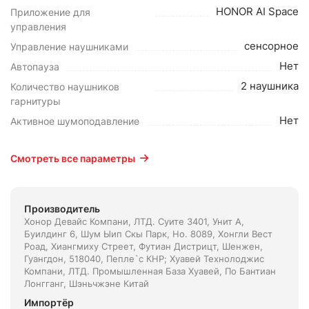
HONOR AI Space
Приложение для
управления
сенсорное
Управление наушниками
Нет
Автопауза
2 наушника
Количество наушников
гарнитуры
Нет
Активное шумоподавление
Смотреть все параметры
Производитель
Хонор Девайс Компани, ЛТД. Суите 3401, Унит A,
Буилдинг 6, Шум Ыип Скы Парк, Но. 8089, Хонгли Вест
Роад, Xиангмиху Стреет, Футиан Дистрицт, Шенжен,
Гуангдон, 518040, Пепле`с КНР; Хуавей Технолоджис
Компани, ЛТД. Промышленная База Хуавей, По Бантиан
Лонгганг, Шэньчжэне Китай
Импортёр