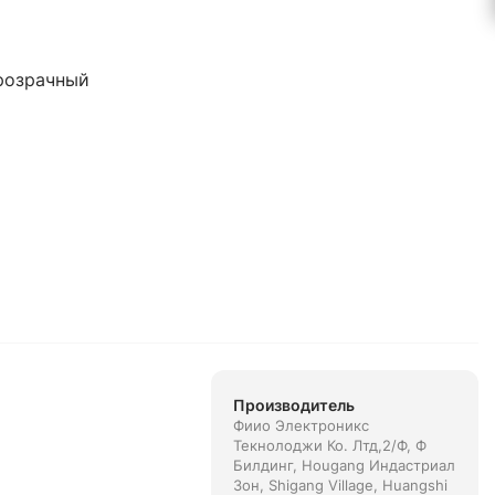
розрачный
Производитель
Фиио Электроникс
Текнолоджи Ко. Лтд,2/Ф, Ф
Билдинг, Hougang Индастриал
Зон, Shigang Village, Huangshi