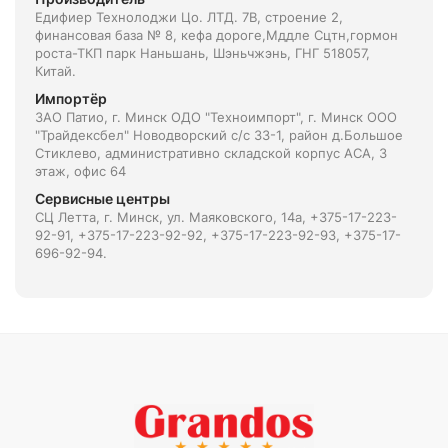
Едифиер Технолоджи Цо. ЛТД. 7В, строение 2,
финансовая база № 8, кефа дороге,Мддле Сцтн,гормон
роста-ТКП парк Наньшань, Шэньчжэнь, ГНГ 518057,
Китай.
Импортёр
ЗАО Патио, г. Минск ОДО "Техноимпорт", г. Минск ООО
"Трайдексбел" Новодворский с/с 33-1, район д.Большое
Стиклево, административно складской корпус АСА, 3
этаж, офис 64
Сервисные центры
СЦ Летта, г. Минск, ул. Маяковского, 14а, +375-17-223-
92-91, +375-17-223-92-92, +375-17-223-92-93, +375-17-
696-92-94.