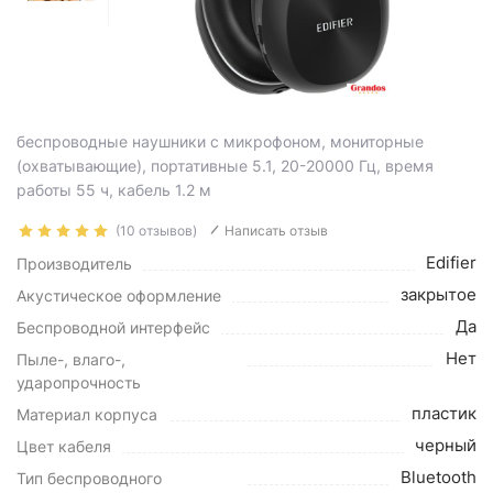
беспроводные наушники с микрофоном, мониторные
(охватывающие), портативные 5.1, 20-20000 Гц, время
работы 55 ч, кабель 1.2 м
(10 отзывов)
Написать отзыв
Edifier
Производитель
закрытое
Акустическое оформление
Да
Беспроводной интерфейс
Нет
Пыле-, влаго-,
ударопрочность
пластик
Материал корпуса
черный
Цвет кабеля
Bluetooth
Тип беспроводного