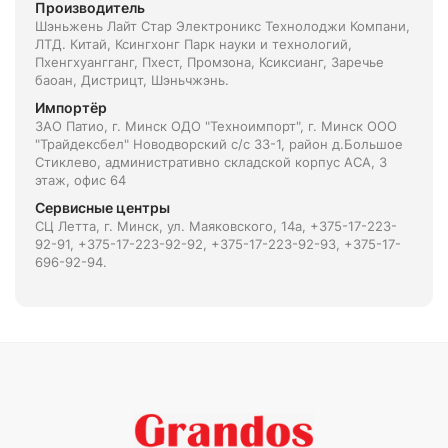
Производитель
Шэньжень Лайт Стар Электроникс Технолоджи Компани,
ЛТД. Китай, Ксингхонг Парк науки и технологий,
Пхенгхуангганг, Пхест, Промзона, Ксиксианг, Заречье
баоан, Дистрицт, Шэньчжэнь.
Импортёр
ЗАО Патио, г. Минск ОДО "Техноимпорт", г. Минск ООО
"Трайдексбел" Новодворский с/с 33-1, район д.Большое
Стиклево, административно складской корпус АСА, 3
этаж, офис 64
Сервисные центры
СЦ Летта, г. Минск, ул. Маяковского, 14а, +375-17-223-
92-91, +375-17-223-92-92, +375-17-223-92-93, +375-17-
696-92-94.