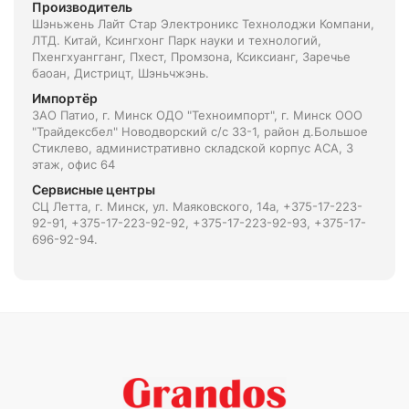
Производитель
Шэньжень Лайт Стар Электроникс Технолоджи Компани,
ЛТД. Китай, Ксингхонг Парк науки и технологий,
Пхенгхуангганг, Пхест, Промзона, Ксиксианг, Заречье
баоан, Дистрицт, Шэньчжэнь.
Импортёр
ЗАО Патио, г. Минск ОДО "Техноимпорт", г. Минск ООО
"Трайдексбел" Новодворский с/с 33-1, район д.Большое
Стиклево, административно складской корпус АСА, 3
этаж, офис 64
Сервисные центры
СЦ Летта, г. Минск, ул. Маяковского, 14а, +375-17-223-
92-91, +375-17-223-92-92, +375-17-223-92-93, +375-17-
696-92-94.