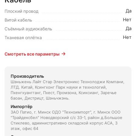
Да
Плоский провод
Нет
Витой кабель
Да
Съёмный аудиокабель
Нет
Тканевая оплётка
Смотреть все параметры
Производитель
Шэньжень Лайт Стар Электроникс Технолоджи Компани,
ЛТД. Китай, Ксингхонг Парк науки и технологий,
Пхенгхуангганг, Пхест, Промзона, Ксиксианг, Заречье
баоан, Дистрицт, Шэньчжэнь.
Импортёр
ЗАО Патио, г. Минск ОДО "Техноимпорт", г. Минск ООО
"Трайдексбел" Новодворский с/с 33-1, район д.Большое
Стиклево, административно складской корпус АСА, 3
этаж, офис 64