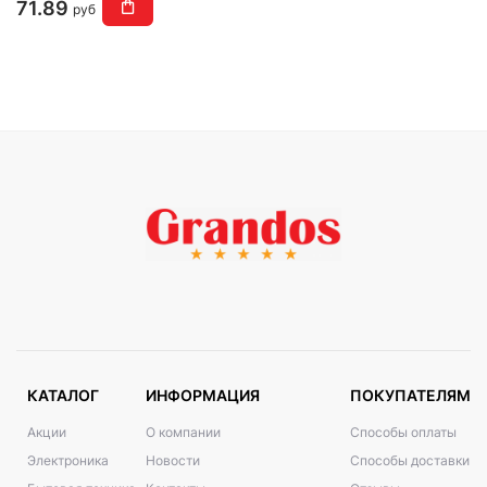
(черный/белый)
71.89
руб
КАТАЛОГ
ИНФОРМАЦИЯ
ПОКУПАТЕЛЯМ
Акции
О компании
Способы оплаты
Электроника
Новости
Способы доставки