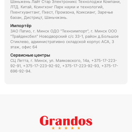
Шэньжень Лайт Стар Электроникс Технолоджи Компани,
ЛТД. Китай, Ксингхонг Парк науки и технологий,
Пхенгхуангганг, Пхест, Промзона, Ксиксианг, Заречье
баоан, Дистрицт, Шэньчжэнь.
Импортёр
ЗАО Патио, г. Минск ОДО "Техноимпорт", г. Минск ООО
"Трайдексбел" Новодворский с/с 33-1, район д.Большое
Стиклево, административно складской корпус АСА, 3
этаж, офис 64
Сервисные центры
СЦ Летта, г. Минск, ул. Маяковского, 14а, +375-17-223-
92-91, +375-17-223-92-92, +375-17-223-92-93, +375-17-
696-92-94.