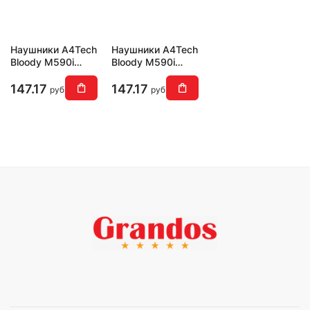
Наушники A4Tech
Наушники A4Tech
Bloody M590i
Bloody M590i
(черный/желтый)
(черный/
красный)
147.17
147.17
руб
руб