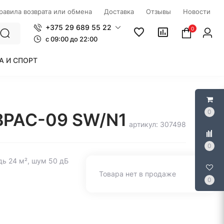
правила возврата или обмена
Доставка
Отзывы
Новости
+375 29 689 55 22
0
c 09:00 до 22:00
А И СПОРТ
0
 BPAC-09 SW/N1
артикул: 307498
0
ь 24 м², шум 50 дБ
Товара нет в продаже
0