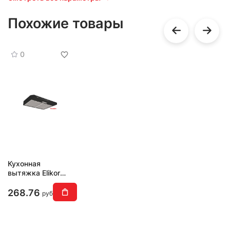
Похожие товары
0
Кухонная
вытяжка Elikor
ECO BK60
(черный)
268.76
руб