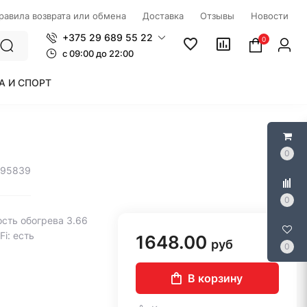
правила возврата или обмена
Доставка
Отзывы
Новости
+375 29 689 55 22
0
c 09:00 до 22:00
А И СПОРТ
0
295839
0
сть обогрева 3.66
i: есть
1648.00
руб
0
В корзину