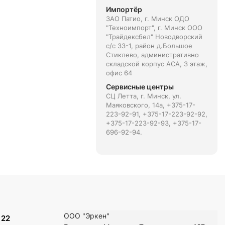
Импортёр
ЗАО Патио, г. Минск ОДО
"Техноимпорт", г. Минск ООО
"Трайдексбел" Новодворский
с/с 33-1, район д.Большое
Стиклево, административно
складской корпус АСА, 3 этаж,
офис 64
Сервисные центры
СЦ Летта, г. Минск, ул.
Маяковского, 14а, +375-17-
223-92-91, +375-17-223-92-92,
+375-17-223-92-93, +375-17-
696-92-94.
ООО "Эркен"
 22