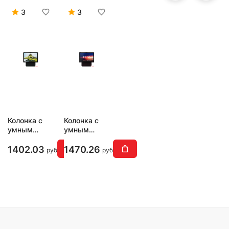
3
3
Колонка с
Колонка с
умным
умным
дисплеем
дисплеем
Яндекс
Яндекс
1402.03
1470.26
руб
руб
Станция
Станция
Дуо Макс
Дуо Макс
(зеленый)
(красный)