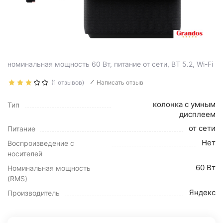
номинальная мощность 60 Вт, питание от сети, BT 5.2, Wi-Fi
(1 отзывов)
Написать отзыв
колонка с умным
Тип
дисплеем
от сети
Питание
Нет
Воспроизведение с
носителей
60 Вт
Номинальная мощность
(RMS)
Яндекс
Производитель