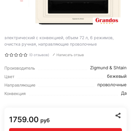
электрический с конвекцией, объем 72 л, 6 режимов,
очистка ручная, направляющие проволочные
(0 отзывов)
Написать отзыв
Zigmund & Shtain
Производитель
бежевый
Цвет
проволочные
Направляющие
Да
Конвекция
1759.00
руб