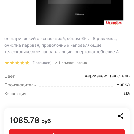
электрический с конвекцией, объем 65 л, 8 режимов,
очистка паровая, проволочные направляющие,
телескопические направляющие, энергопотребление A
(7 отзывов)
Написать отзыв
нержавеющая сталь
Цвет
Hansa
Производитель
Да
Конвекция
1085.78
руб