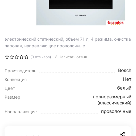
электрический статический, объем 71 л, 4 режима, очистка
паровая, направляющие проволочные
(0 отзывов)
Написать отзыв
Bosch
Производитель
Нет
Конвекция
белый
Цвет
полноразмерный
Размер
(классический)
проволочные
Направляющие