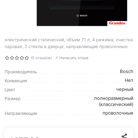
электрический статический, объем 71 л, 4 режима, очистка
паровая, 2 стекла в дверце, направляющие проволочные
(0 отзывов)
Написать отзыв
Bosch
Производитель
Нет
Конвекция
черный
Цвет
полноразмерный
Размер
(классический)
проволочные
Направляющие