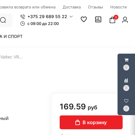
правила возврата или обмена
Доставка
Отзывы
Новости
+375 29 689 55 22
0
c 09:00 до 22:00
А И СПОРТ
Циркуляционный насос Valtec VRS 25/4-130
0
5
0
169.59
руб
0
ный
В корзину