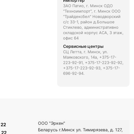
Импортёр
ЗАО Патио, г. Минск ОДО
"Техноимпорт", г. Минск ООО
"Трайдексбел" Новодворский
с/с 33-1, район д.Большое
Стиклево, административно
складской корпус АСА, 3 этаж,
офис 64
Сервисные центры
СЦ Летта, г. Минск, ул.
Маяковского, 14а, +375-17-
223-92-91, +375-17-223-92-92,
+375-17-223-92-93, +375-17-
696-92-94.
ООО "Эркен"
 22
Беларусь г.Минск ул. Тимирязева, д. 127,
 22