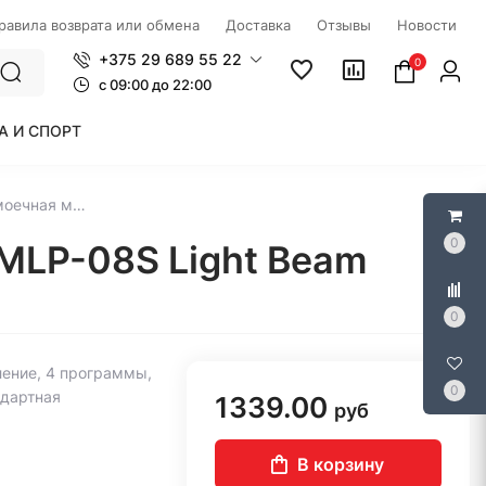
правила возврата или обмена
Доставка
Отзывы
Новости
+375 29 689 55 22
0
c 09:00 до 22:00
А И СПОРТ
Встраиваемая посудомоечная машина MAUNFELD MLP-08S Light Beam
0
LP-08S Light Beam
0
ление, 4 программы,
0
ндартная
1339.00
руб
В корзину