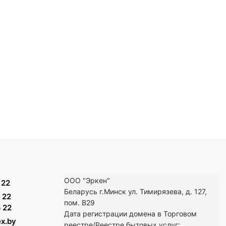
ООО "Эркен"
 22
Беларусь г.Минск ул. Тимирязева, д. 127,
 22
пом. В29
 22
Дата регистрации домена в Торговом
x.by
реестре/Реестре бытовых услуг: