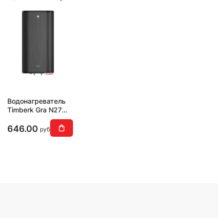
Водонагреватель
Timberk Gra N27C
T-WSS50-N27С-
VG
646.00
руб