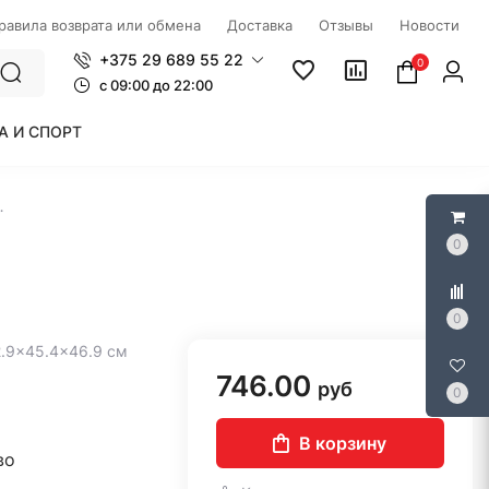
правила возврата или обмена
Доставка
Отзывы
Новости
+375 29 689 55 22
0
c 09:00 до 22:00
А И СПОРТ
 EWH 80 Formax
0
0
72.9×45.4×46.9 см
746.00
руб
0
В корзину
во