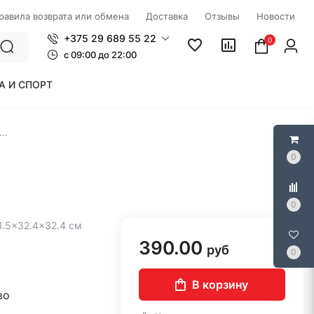
правила возврата или обмена
Доставка
Отзывы
Новости
+375 29 689 55 22
0
c 09:00 до 22:00
А И СПОРТ
онагреватель Electrolux EWH 10 Q-bic O
0
0
31.5×32.4×32.4 см
390.00
руб
0
В корзину
во