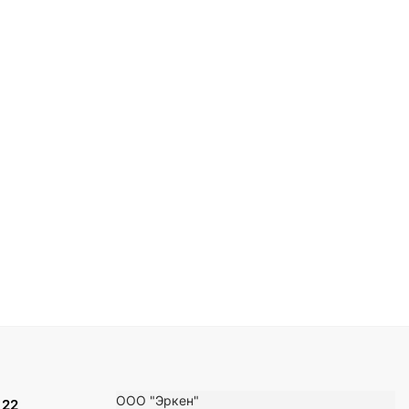
ООО "Эркен"
 22