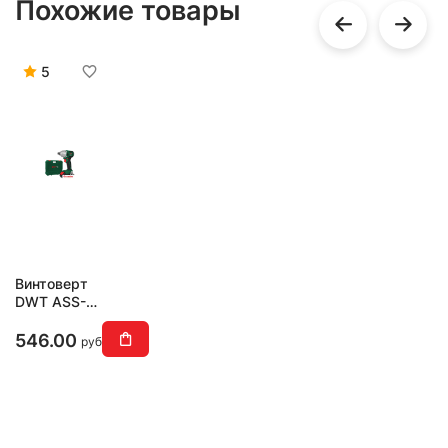
Похожие товары
5
Винтоверт
DWT ASS-20
D-2 BMC (с
2-мя АКБ,
546.00
руб
кейс)