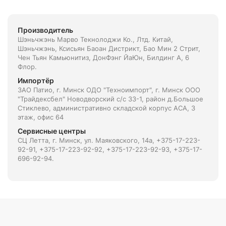
Производитель
Шэньчжэнь Марво Текнолоджи Ко., Лтд. Китай,
Шэньчжэнь, Ксисьян Баоан Дистрикт, Бао Мин 2 Стрит,
Чен Тьян Камьюнитиз, ДонФэнг ЙаЮн, Билдинг А, 6
Флор.
Импортёр
ЗАО Патио, г. Минск ОДО "Техноимпорт", г. Минск ООО
"Трайдексбел" Новодворский с/с 33-1, район д.Большое
Стиклево, административно складской корпус АСА, 3
этаж, офис 64
Сервисные центры
СЦ Летта, г. Минск, ул. Маяковского, 14а, +375-17-223-
92-91, +375-17-223-92-92, +375-17-223-92-93, +375-17-
696-92-94.