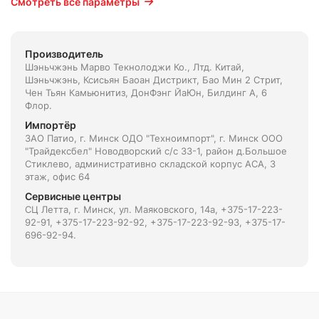
Смотреть все параметры
Производитель
Шэньчжэнь Марво Текнолоджи Ко., Лтд. Китай,
Шэньчжэнь, Ксисьян Баоан Дистрикт, Бао Мин 2 Стрит,
Чен Тьян Камьюнитиз, ДонФэнг ЙаЮн, Билдинг А, 6
Флор.
Импортёр
ЗАО Патио, г. Минск ОДО "Техноимпорт", г. Минск ООО
"Трайдексбел" Новодворский с/с 33-1, район д.Большое
Стиклево, административно складской корпус АСА, 3
этаж, офис 64
Сервисные центры
СЦ Летта, г. Минск, ул. Маяковского, 14а, +375-17-223-
92-91, +375-17-223-92-92, +375-17-223-92-93, +375-17-
696-92-94.