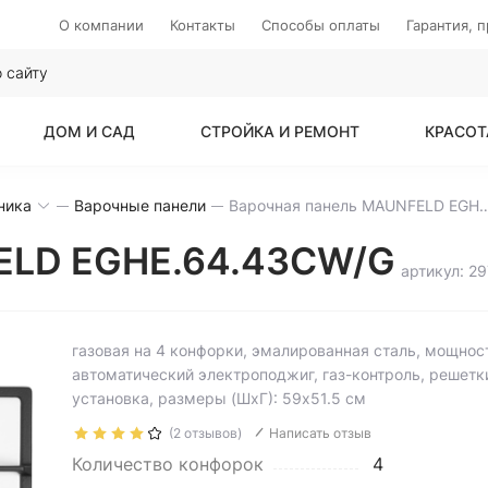
О компании
Контакты
Способы оплаты
Гарантия, 
ДОМ И САД
СТРОЙКА И РЕМОНТ
КРАСОТ
ника
Варочные панели
Варочная панель MAUNFELD E
ELD EGHE.64.43CW/G
артикул: 2
газовая на 4 конфорки, эмалированная сталь, мощност
автоматический электроподжиг, газ-контроль, решетки
установка, размеры (ШхГ): 59x51.5 см
(2 отзывов)
Написать отзыв
Количество конфорок
4