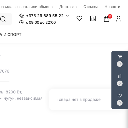
правила возврата или обмена
Доставка
Отзывы
Новости
+375 29 689 55 22
0
c 09:00 до 22:00
А И СПОРТ
GHE.64.43CW/G
0
97076
0
ь: 8200 Вт,
: чугун, независимая
Товара нет в продаже
0