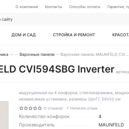
О компании
Контакты
Способы оплаты
Гарантия, 
ДОМ И САД
СТРОЙКА И РЕМОНТ
КРАСОТ
ника
Варочные панели
Варочная панель MAUNFELD CVI594SBG Inverter
LD CVI594SBG Inverter
артику
индукционная на 4 конфорки, cтеклокерамика, мощнос
независимая установка, размеры (ШхГ): 59x52 см
(0 отзывов)
Написать отзыв
Количество конфорок
4
Производитель
MAUNFELD