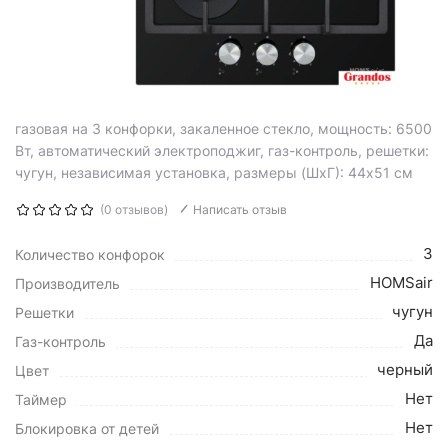
газовая на 3 конфорки, закаленное стекло, мощность: 6500
Вт, автоматический электроподжиг, газ-контроль, решетки:
чугун, независимая установка, размеры (ШхГ): 44x51 см
(0 отзывов)
Написать отзыв
3
Количество конфорок
HOMSair
Производитель
чугун
Решетки
Да
Газ-контроль
черный
Цвет
Нет
Таймер
Нет
Блокировка от детей