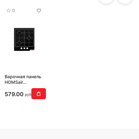
0
Варочная панель
HOMSair
HGE433TGCBK
579.00
руб