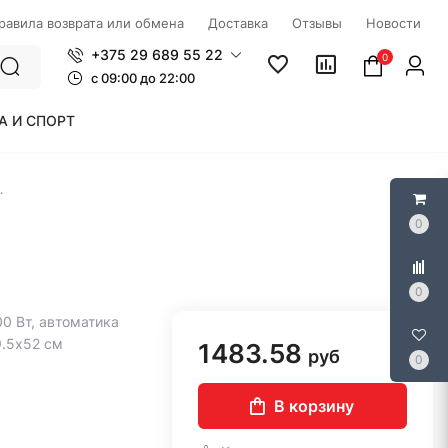
правила возврата или обмена
Доставка
Отзывы
Новости
+375 29 689 55 22
0
c 09:00 до 22:00
А И СПОРТ
e ECT643SYW
0
0
00 Вт, автоматика
9.5x52 см
1483.58
руб
0
В корзину