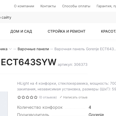
О компании
Контакты
Способы оплаты
Гарантия, 
ДОМ И САД
СТРОЙКА И РЕМОНТ
КРАСОТ
ника
Варочные панели
Варочная панель Gorenj
je ECT643SYW
артикул: 306373
HiLight на 4 конфорки, cтеклокерамика, мощность: 70
закипания, независимая установка, размеры (ШхГ): 5
(0 отзывов)
Написать отзыв
Количество конфорок
4
Производитель
Gorenje