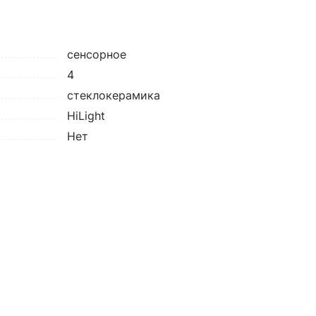
сенсорное
4
cтеклокерамика
HiLight
Нет