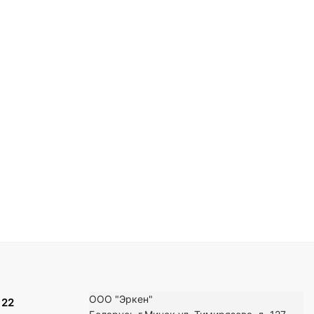
ООО "Эркен"
 22