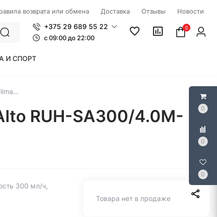
правила возврата или обмена
Доставка
Отзывы
Новости
+375 29 689 55 22
0
c 09:00 до 22:00
А И СПОРТ
Увлажнитель воздуха Royal Clima Sanremo Alto RUH-SA300/4.0M-WT
0
 Alto RUH-SA300/4.0M-
0
0
ость 300 мл/ч,
Товара нет в продаже