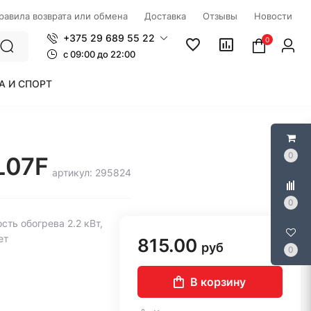
правила возврата или обмена
Доставка
Отзывы
Новости
+375 29 689 55 22
0
c 09:00 до 22:00
А И СПОРТ
0
L07F
артикул: 295824
0
ть обогрева 2.2 кВт,
ет
815.00
руб
0
В корзину