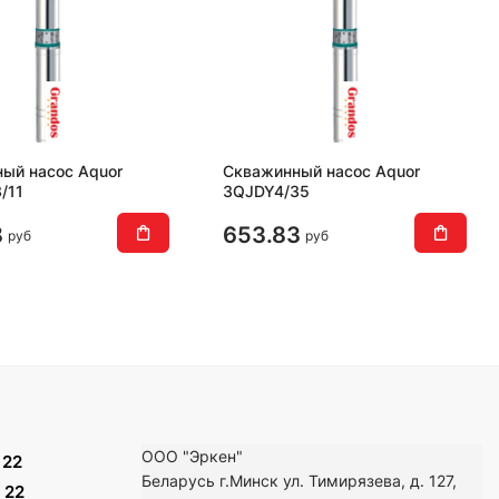
ый насос Aquor
Скважинный насос Aquor
/11
3QJDY4/35
8
653.83
руб
руб
ООО "Эркен"
 22
Беларусь г.Минск ул. Тимирязева, д. 127,
 22