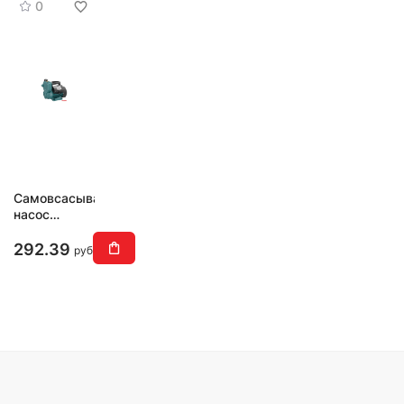
0
Самовсасывающий
насос
Grandfar
AS600
292.39
руб