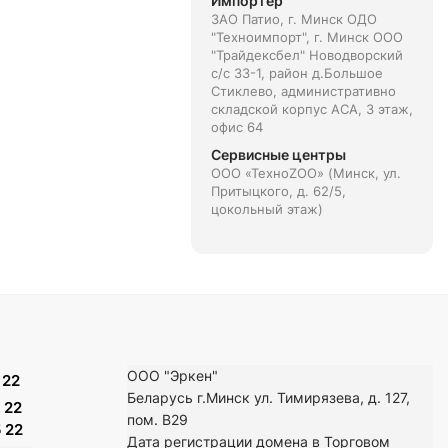
Импортёр
ЗАО Патио, г. Минск ОДО
"Техноимпорт", г. Минск ООО
"Трайдексбел" Новодворский
с/с 33-1, район д.Большое
Стиклево, административно
складской корпус АСА, 3 этаж,
офис 64
Сервисные центры
ООО «ТехноZOO» (Минск, ул.
Притыцкого, д. 62/5,
цокольный этаж)
ООО "Эркен"
 22
Беларусь г.Минск ул. Тимирязева, д. 127,
 22
пом. В29
 22
Дата регистрации домена в Торговом