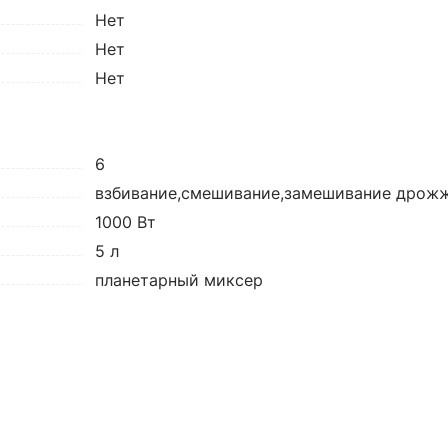
Нет
Нет
Нет
6
взбивание,смешивание,замешивание дрожж
1000 Вт
5 л
планетарный миксер