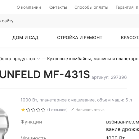
О компании
Контакты
Способы оплаты
Гарантия, 
ДОМ И САД
СТРОЙКА И РЕМОНТ
КРАСОТ
ботка продуктов
Кухонные комбайны, машины и планетар
AUNFELD MF-431S
артикул: 297396
1000 Вт, планетарное смешивание, объем чаши: 5 л
(1 отзывов)
Написать отзыв
Функции
взбивание,с
вание дрожж
Мощность
1000 Вт