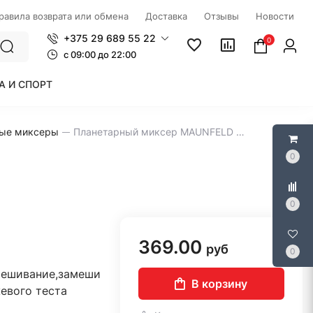
правила возврата или обмена
Доставка
Отзывы
Новости
+375 29 689 55 22
0
c 09:00 до 22:00
А И СПОРТ
ные миксеры
Планетарный миксер MAUNFELD MF-431S
0
0
369.00
руб
0
мешивание,замеши
В корзину
евого теста