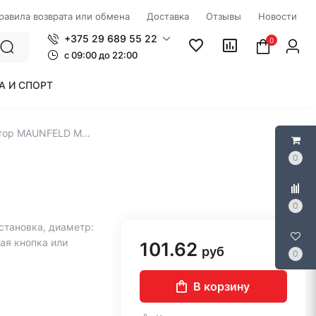
правила возврата или обмена
Доставка
Отзывы
Новости
+375 29 689 55 22
0
c 09:00 до 22:00
А И СПОРТ
Осевой вентилятор MAUNFELD MFB10GB
0
0
становка, диаметр:
ная кнопка или
101.62
руб
0
В корзину